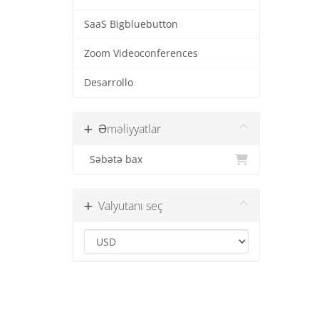
SaaS Bigbluebutton
Zoom Videoconferences
Desarrollo
Əməliyyatlar
Səbətə bax
Valyutanı seç