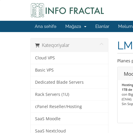
Ana səhifə
Mağaza
Elanlar
Məluma
LM
Kateqoriyalar
Cloud VPS
Planes 
Basic VPS
Moo
Dedicated Blade Servers
Hosting
1TB de 
Rack Servers (1U)
con Big
(Chile).
Sin So
cPanel Reseller/Hosting
SaaS Moodle
SaaS Nextcloud