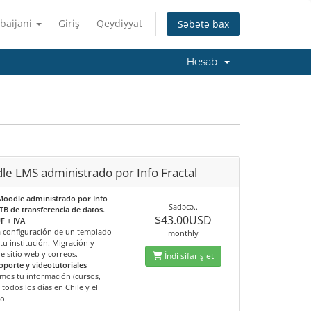
baijani
Giriş
Qeydiyyat
Səbətə bax
Hesab
e LMS administrado por Info Fractal
Moodle administrado por Info
Sadəcə..
1TB de transferencia de datos.
$43.00USD
F + IVA
la configuración de un templado
monthly
tu institución. Migración y
e sitio web y correos.
İndi sifariş et
oporte y videotutoriales
mos tu información (cursos,
 todos los días en Chile y el
o.