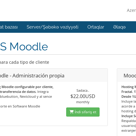
Azer
t bazası
Server/Şəbəkə vəziyyəti
Ortaqlar
Əlaqə
S Moodle
para cada tipo de cliente
dle - Administración propia
Moodl
 Moodle configurable por cliente,
Hosting 
Sadəcə..
transferencia de datos.
Integra
Fractal. 
$22.00USD
bluebutton, Nextcloud y al sence
Desde 1U
Incluye 
monthly
porte en Software Moodle
acorde a 
hosting d
İndi sifariş et
Incluye S
Respalda
usuarios)
extranjer