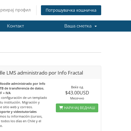
Креирај профил
Потрошувачка кошничка
Контакт
Ваша сметка
e LMS administrado por Info Fractal
Moodle administrado por Info
Веќе од
1TB de transferencia de datos.
$43.00USD
F + IVA
la configuración de un templado
Месечно
tu institución. Migración y
e sitio web y correos.
НАРАЧАЈ ВЕДНАШ
oporte y videotutoriales
mos tu información (cursos,
 todos los días en Chile y el
o.