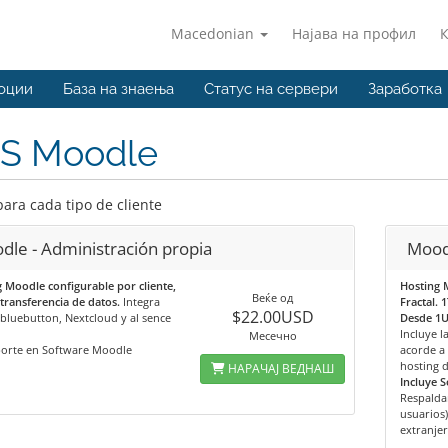
Macedonian
Најава на профил
оции
База на знаења
Статус на сервери
Заработка
S Moodle
para cada tipo de cliente
dle - Administración propia
Moodl
 Moodle configurable por cliente,
Hosting 
Веќе од
transferencia de datos.
Integra
Fractal. 
$22.00USD
bluebutton, Nextcloud y al sence
Desde 1U
Incluye 
Месечно
porte en Software Moodle
acorde a 
hosting d
НАРАЧАЈ ВЕДНАШ
Incluye S
Respalda
usuarios)
extranjer