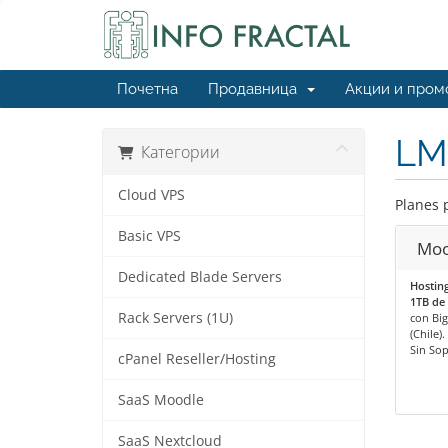
Почетна
Продавница
Акции и пром
LM
Категории
Cloud VPS
Planes 
Basic VPS
Moo
Dedicated Blade Servers
Hosting
1TB de 
Rack Servers (1U)
con Big
(Chile).
Sin So
cPanel Reseller/Hosting
SaaS Moodle
SaaS Nextcloud