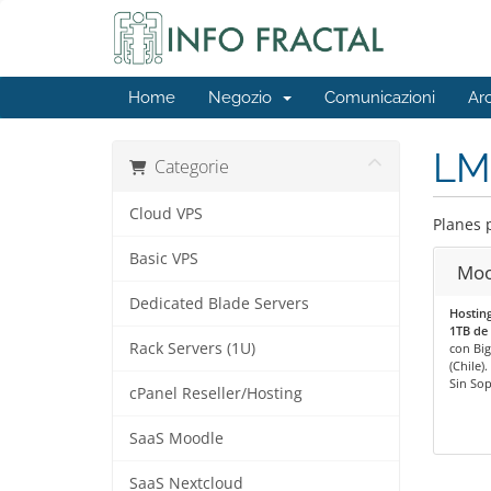
Home
Negozio
Comunicazioni
Ar
LM
Categorie
Cloud VPS
Planes 
Basic VPS
Moo
Dedicated Blade Servers
Hosting
1TB de 
Rack Servers (1U)
con Big
(Chile).
Sin So
cPanel Reseller/Hosting
SaaS Moodle
SaaS Nextcloud