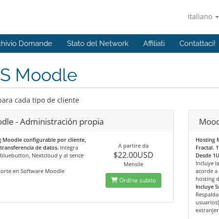
Italiano
chivio Domande
Stato del Network
Affiliati
Contattaci!
S Moodle
para cada tipo de cliente
dle - Administración propia
Moodl
 Moodle configurable por cliente,
Hosting 
A partire da
transferencia de datos.
Integra
Fractal. 
$22.00USD
bluebutton, Nextcloud y al sence
Desde 1U
Incluye 
Mensile
porte en Software Moodle
acorde a 
hosting d
Ordina subito
Incluye S
Respalda
usuarios)
extranjer