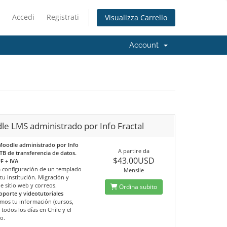
Accedi
Registrati
Visualizza Carrello
Account
e LMS administrado por Info Fractal
Moodle administrado por Info
A partire da
1TB de transferencia de datos.
$43.00USD
F + IVA
la configuración de un templado
Mensile
tu institución. Migración y
e sitio web y correos.
Ordina subito
oporte y videotutoriales
mos tu información (cursos,
 todos los días en Chile y el
o.