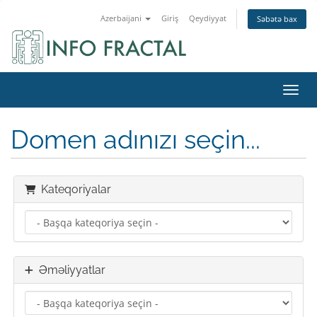
Azerbaijani
Giriş
Qeydiyyat
Səbətə bax
Naviq
Domen adınızı seçin...
Kateqoriyalar
Əməliyyatlar