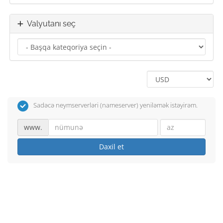
Valyutanı seç
Sadəcə neymserverləri (nameserver) yeniləmək istəyirəm.
www.
Daxil et