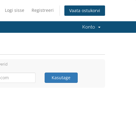
Logi sisse
Registreeri
Vaata ostukorvi
Konto
erid
Kasutage