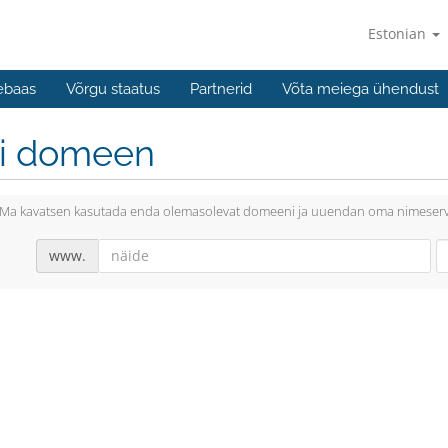
Estonian
ebaas
Võrgu staatus
Partnerid
Võta meiega ühendust
li domeen
Ma kavatsen kasutada enda olemasolevat domeeni ja uuendan oma nimeserv
www.