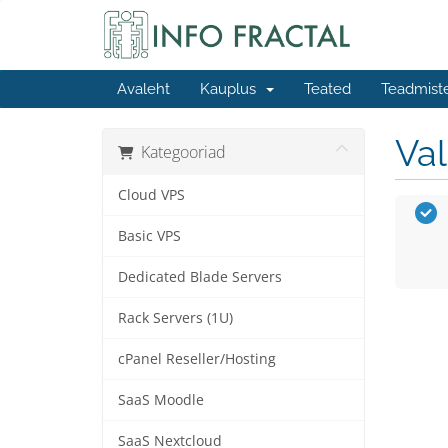
Avaleht
Kauplus
Teated
Teadmist
Va
Kategooriad
Cloud VPS
Basic VPS
Dedicated Blade Servers
Rack Servers (1U)
cPanel Reseller/Hosting
SaaS Moodle
SaaS Nextcloud