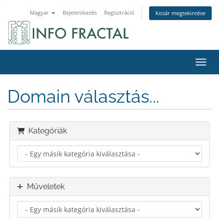
Magyar
Bejelentkezés
Regisztráció
Kosár megtekintése
Váltá
Domain választás...
Kategóriák
Műveletek