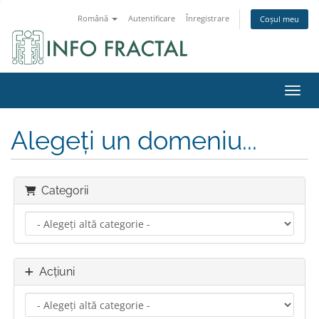
Română
Autentificare
Înregistrare
Coșul meu
Navig
Alegeți un domeniu...
Categorii
Acțiuni