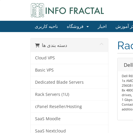
ز آموزش
اخبار
فروشگاه
ناحیه کاربری
Rac
دسته بندی ها
Cloud VPS
Del
Basic VPS
Dell R6
1x AMD 
Dedicated Blade Servers
256GB 
8x 480
Rack Servers (1U)
drives
1 Gbps 
Contact
cPanel Reseller/Hosting
additio
SaaS Moodle
SaaS Nextcloud