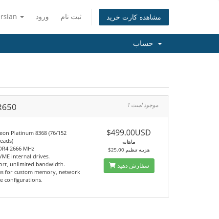
ersian
ورود
ثبت نام
مشاهده کارت خرید
حساب
 R650
1 موجود است
0
$499.00USD
Xeon Platinum 8368 (76/152
reads)
ماهانه
DR4 2666 MHz
$25.00 هزینه تنظیم
VME internal drives.
ort, unlimited bandwidth.
سفارش دهید
us for custom memory, network
e configurations.