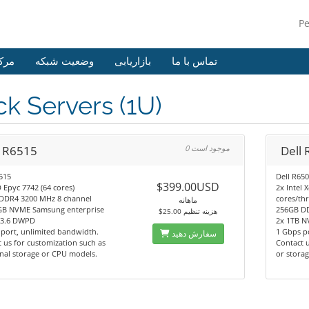
P
تماس با ما
بازاریابی
وضعیت شبکه
مرک
k Servers (1U)
l R6515
0 موجود است
Dell
515
Dell R65
$399.00USD
Epyc 7742 (64 cores)
2x Intel 
DDR4 3200 MHz 8 channel
cores/th
ماهانه
GB NVME Samsung enterprise
256GB D
$25.00 هزینه تنظیم
, 3.6 DWPD
2x 1TB N
port, unlimited bandwidth.
1 Gbps p
سفارش دهید
 us for customization such as
Contact 
nal storage or CPU models.
or storag