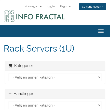
Norwegian
Logg inn
Registrer
Se handlevogn »
Bytt 
Rack Servers (1U)
Kategorier
Handlinger