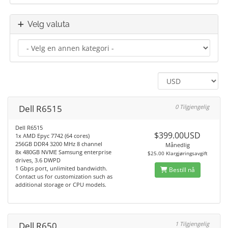
Velg valuta
Dell R6515
0 Tilgjengelig
Dell R6515
$399.00USD
1x AMD Epyc 7742 (64 cores)
256GB DDR4 3200 MHz 8 channel
Månedlig
8x 480GB NVME Samsung enterprise
$25.00 Klargjøringsavgift
drives, 3.6 DWPD
1 Gbps port, unlimited bandwidth.
Bestill nå
Contact us for customization such as
additional storage or CPU models.
Dell R650
1 Tilgjengelig