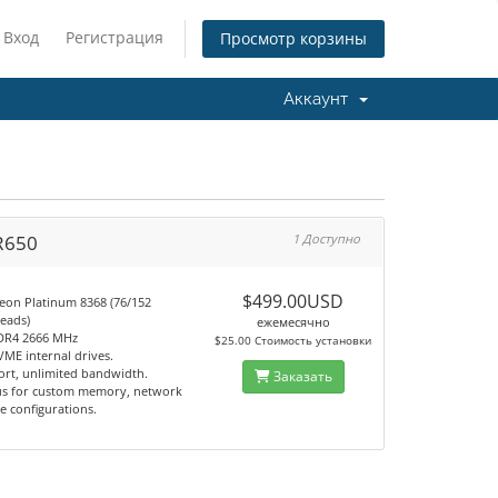
Вход
Регистрация
Просмотр корзины
Аккаунт
 R650
1 Доступно
0
$499.00USD
Xeon Platinum 8368 (76/152
reads)
ежемесячно
DR4 2666 MHz
$25.00 Стоимость установки
VME internal drives.
ort, unlimited bandwidth.
Заказать
us for custom memory, network
e configurations.