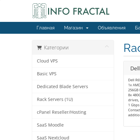
Главная
Магазин
Объявления
Ба
Rac
Категории
Cloud VPS
Del
Basic VPS
Dell R6
1x AMD 
Dedicated Blade Servers
256GB 
8x 480
Rack Servers (1U)
drives
1 Gbps 
Contact
cPanel Reseller/Hosting
additio
SaaS Moodle
SaaS Nextcloud