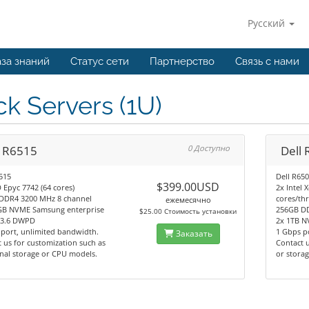
Русский
за знаний
Статус сети
Партнерство
Связь с нами
k Servers (1U)
l R6515
0 Доступно
Dell
515
Dell R65
$399.00USD
Epyc 7742 (64 cores)
2x Intel 
DDR4 3200 MHz 8 channel
cores/th
ежемесячно
GB NVME Samsung enterprise
256GB D
$25.00 Стоимость установки
, 3.6 DWPD
2x 1TB N
port, unlimited bandwidth.
1 Gbps p
Заказать
 us for customization such as
Contact 
nal storage or CPU models.
or storag