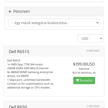
Pénznem
Dell R6515
0 Elérhető
Dell R6515
$399.00USD
1x AMD Epyc 7742 (64 cores)
256GB DDR4 3200 MHz 8 channel
havonta
8x 480GB NVME Samsung enterprise
$25.00 Beállítási díj
drives, 3.6 DWPD
1 Gbps port, unlimited bandwidth.
Rendelés
Contact us for customization such as
additional storage or CPU models.
Dell R650
1 Elérhető