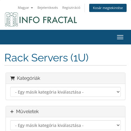
Magyar
Bejelentkezés
Regisztráció
Kosár megtekintése
Váltá
Rack Servers (1U)
Kategóriák
Műveletek