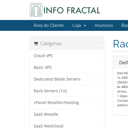
Área do Cliente
Loja
Anúncios
Ba
Rac
Categorias
Cloud VPS
Del
Basic VPS
Dell R6
1x AMD 
Dedicated Blade Servers
256GB 
8x 480
Rack Servers (1U)
drives
1 Gbps 
Contact
cPanel Reseller/Hosting
additio
SaaS Moodle
SaaS Nextcloud