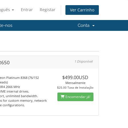
uguês
Entrar
Registar
Ver Carrinho
te-nos
Conta
 R650
1 Disponível
0
$499.00USD
Xeon Platinum 8368 (76/152
reads)
Mensalmente
DR4 2666 MHz
$25.00 Taxa de Instalação
VME internal drives.
ort, unlimited bandwidth.
Encomendar já!
us for custom memory, network
e configurations.