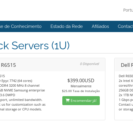
Port
se de Conhecimento
Estado da Rede
Afiliados
Contac
k Servers (1U)
l R6515
0 Disponível
Dell
515
Dell R65
$399.00USD
Epyc 7742 (64 cores)
2x Intel 
DDR4 3200 MHz 8 channel
cores/th
Mensalmente
GB NVME Samsung enterprise
256GB D
$25.00 Taxa de Instalação
, 3.6 DWPD
2x 1TB N
port, unlimited bandwidth.
1 Gbps p
Encomendar já!
 us for customization such as
Contact 
nal storage or CPU models.
or storag