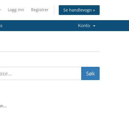
Logg inn
Registrer
Se handlevogn »
ss
Konto
h....