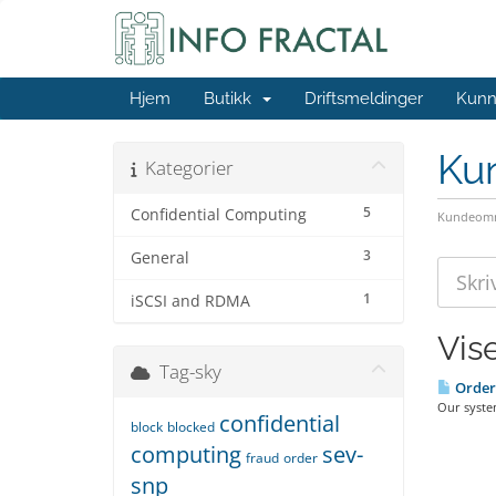
Hjem
Butikk
Driftsmeldinger
Kunn
Ku
Kategorier
5
Confidential Computing
Kundeomr
3
General
1
iSCSI and RDMA
Vise
Tag-sky
Order 
Our system
confidential
block
blocked
computing
sev-
fraud
order
snp