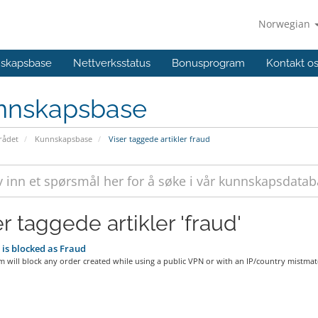
Norwegian
skapsbase
Nettverksstatus
Bonusprogram
Kontakt o
nnskapsbase
ådet
Kunnskapsbase
Viser taggede artikler fraud
r taggede artikler 'fraud'
is blocked as Fraud
 will block any order created while using a public VPN or with an IP/country mistmatc